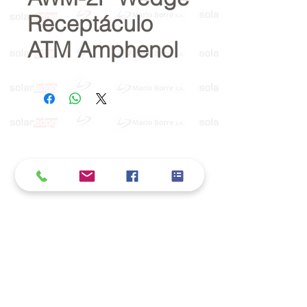
Receptáculo
ATM Amphenol
Política de cookies y privacidad
Al seguir navegando en la página se considera
que acepta nuestra política de cookies.
Nos comprometemos a respetar y salvaguardar
los datos proporcionados por el usuario
MARIO BORRÉ S.A.
Redes Sociales
Dirección:
San Martín 4076, 2000 Rosario
Teléfono:
341-8362791