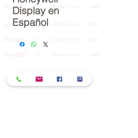
Display en
Español
Política de cookies y privacidad
Al seguir navegando en la página se considera
que acepta nuestra política de cookies.
Nos comprometemos a respetar y salvaguardar
los datos proporcionados por el usuario
MARIO BORRÉ S.A.
Redes Sociales
Dirección:
San Martín 4076, 2000 Rosario
Teléfono:
341-8362791