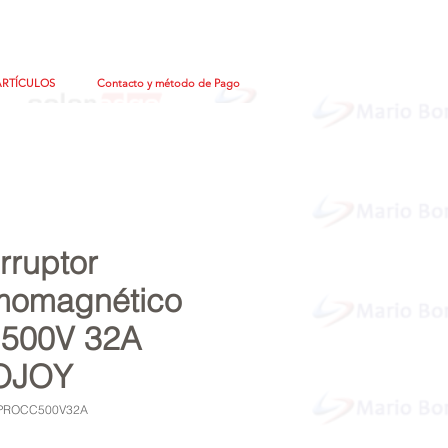
ARTÍCULOS
Contacto y método de Pago
erruptor
momagnético
500V 32A
OJOY
MPROCC500V32A