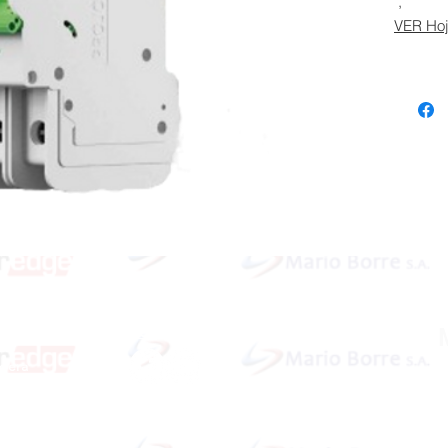
,
VER Hoj
Redes Sociales
idera
ardar
Dirección: