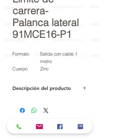
carrera-
Palanca lateral
91MCE16-P1
Formato
Salida con cable 1
metro
Cuerpo
Zinc
Corriente
15 A
Vida
5.000.000 ciclos
Descripción del producto
Mecánica
La jabalina utilizada en la puesta a
tierra se trata de una barra con
núcleo de acero revestida en cobre
electrolítico que se coloca en el
terreno. Desde allí- este artefacto
Política de cookies y privacidad
deriva la corriente eléctrica a la tierra