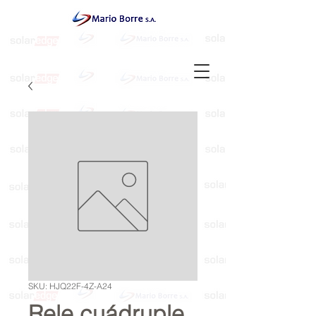
SKU: HJQ22F-4Z-A24
Rele cuádruple