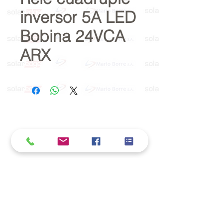
inversor 5A LED
Bobina 24VCA
ARX
Política de cookies y privacidad
Al seguir navegando en la página se considera
que acepta nuestra política de cookies.
Nos comprometemos a respetar y salvaguardar
los datos proporcionados por el usuario
MARIO BORRÉ S.A.
Redes Sociales
Dirección:
San Martín 4076, 2000 Rosario