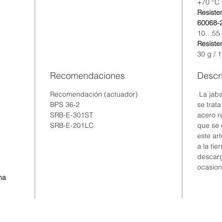
+70 °C
Resiste
60068-
10…55 
Resiste
30 g / 
Recomendaciones
Descr
Recomendación (actuador)
La jabal
BPS 36-2
se trat
SRB-E-301ST
acero r
SRB-E-201LC
que se 
este art
a la ti
descarg
ocasion
ma