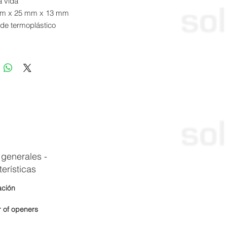
a vida
m x 25 mm x 13 mm
 de termoplástico
desgaste mecánico
je oculto posible
sible a la suciedad
tor M8, 4 polos, Cierre con
ueo
sible a desalineaciones
sversales
 generales -
erísticas
ación
 of openers