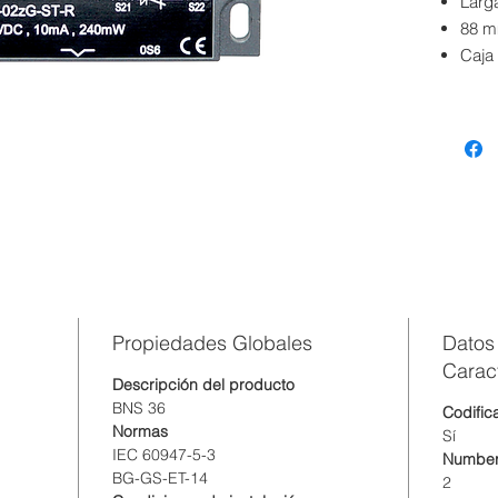
Larg
88 m
Caja
sin 
Monta
Insen
Conec
bloq
Insen
tran
Propiedades Globales
Datos
Caract
Descripción del producto
BNS 36
Codific
Normas
Sí
IEC 60947-5-3
Number
BG-GS-ET-14
2