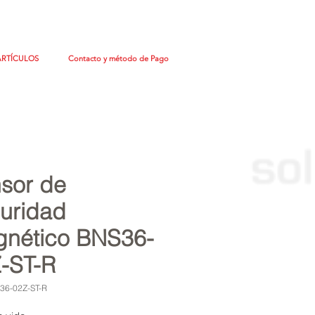
ARTÍCULOS
Contacto y método de Pago
sor de
uridad
nético BNS36-
-ST-R
36-02Z-ST-R