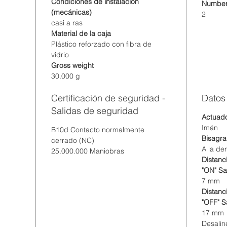
Condiciones de instalación
Number 
(mecánicas)
2
casi a ras
Material de la caja
Plástico reforzado con fibra de
vidrio
Gross weight
30.000 g
Certificación de seguridad -
Datos
Salidas de seguridad
Actuad
Imán
B10d Contacto normalmente
Bisagra
cerrado (NC)
A la de
25.000.000 Maniobras
Distanc
"ON" S
7 mm
Distanc
"OFF" S
17 mm
Desalin