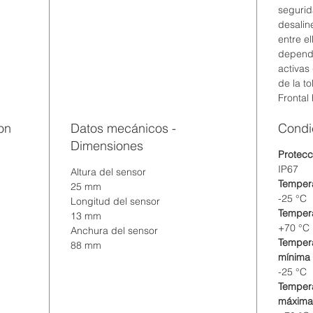
segurid
desalin
entre e
depende
activas
de la to
Frontal 
on
Datos mecánicos -
Condi
Dimensiones
Protecc
IP67
Altura del sensor
Tempera
25 mm
-25 °C
Longitud del sensor
Temper
13 mm
+70 °C
Anchura del sensor
Tempera
88 mm
mínima
-25 °C
Tempera
máxima