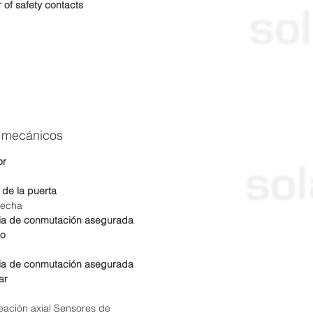
of safety contacts
 mecánicos
or
 de la puerta
recha
ia de conmutación asegurada
ao
ia de conmutación asegurada
ar
eación axial Sensores de