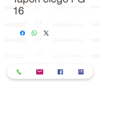
16
Política de cookies y privacidad
Al seguir navegando en la página se considera
que acepta nuestra política de cookies.
Nos comprometemos a respetar y salvaguardar
los datos proporcionados por el usuario
MARIO BORRÉ S.A.
Redes Sociales
Dirección:
San Martín 4076, 2000 Rosario
Teléfono:
341-8362791
E-Mail
info@marioborre.com.ar