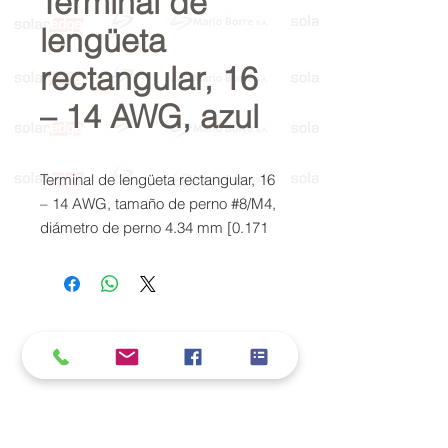
Terminal de
lengüeta
rectangular, 16
– 14 AWG, azul
Terminal de lengüeta rectangular, 16
– 14 AWG, tamaño de perno #8/M4,
diámetro de perno 4.34 mm [0.171
in], cilindro cerrado, recto, estaño,
parcialmente aislado, PIDG
Política de cookies y privacidad
Al seguir navegando en la página se considera
que acepta nuestra política de cookies.
Nos comprometemos a respetar y salvaguardar
los datos proporcionados por el usuario