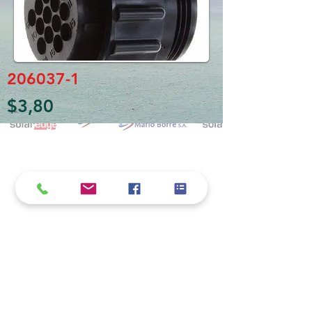
206037-1
$3,80
Política de cookies y privacidad
Al seguir navegando en la página se considera
que acepta nuestra política de cookies.
Nos comprometemos a respetar y salvaguardar
los datos proporcionados por el usuario
MARIO BORRÉ S.A.
Redes Sociales
Dirección:
San Martín 4076, 2000 Rosario