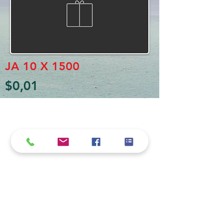
JA 10 X 1500
$0,01
Política de cookies y privacidad
Al seguir navegando en la página se considera
que acepta nuestra política de cookies.
Nos comprometemos a respetar y salvaguardar
los datos proporcionados por el usuario
MARIO BORRÉ S.A.
Redes Sociales
Dirección:
San Martín 4076, 2000 Rosario