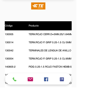
Código
Producto
130005
TERM.ROJO CERR.D=5MM.25/1.64MM2 (x100)
130014
TERM.ROJO P. GRIP 0.25-1.5 OJ 5MM (x100)
130042
TERMINALES DE LENGUA DE ANILLO PIDG (x100)
130054
TERM.ROJO P. GRIP 0.25-1.5 OJ.6MM (x100)
140805-2
PIDG 0.25-1.5 ROJO FASTON HEMB-5MM (x100)
140821-1
TERMINAL REC FASTON PIDG 6,35 (x100)
140896-2
PIDG 0.25-1.5 ROJO FASTON MACHO-5MM (x100)
165004
TERM.ROJO P. GRIP 0.25-1.5 HORQ 3MM (x100)
165008
TERM.ROJO P. GRIP 0.25-1.5 HORQ 4MM (x100)