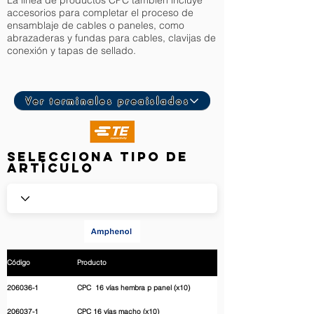
La línea de productos CPC también incluye
accesorios para completar el proceso de
ensamblaje de cables o paneles, como
abrazaderas y fundas para cables, clavijas de
conexión y tapas de sellado.
Ver terminales preaislados
Selecciona Tipo de
artículo
Código
Producto
206036-1
CPC 16 vías hembra p panel (x10)
206037-1
CPC 16 vías macho (x10)