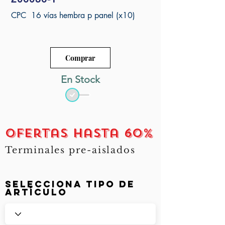
206837-1
CPC 24 vías macho
CPC 16 vías hembra p panel (x10)
206838-1
CPC 24 vías hembra p panel
206966-7
CPC Prensacable 9 vías
Comprar
66099-3
Comando-Pin dorado 18-16
En Stock
ofertas hasta 60%
Terminales pre-aislados
Selecciona Tipo de
artículo