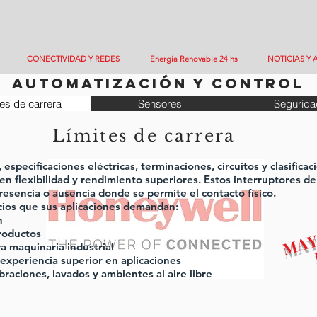
CONECTIVIDAD Y REDES
Energía Renovable 24 hs
NOTICIAS Y 
automatización y control
tes de carrera
Sensores
Segurida
Límites de carrera
especificaciones eléctricas, terminaciones, circuitos y clasificac
en flexibilidad y rendimiento superiores. Estos interruptores de
 presencia o ausencia donde se permite el contacto físico.
cios que sus aplicaciones demandan:
n
roductos
a maquinaria industrial
 experiencia superior en aplicaciones
ibraciones, lavados y ambientes al aire libre