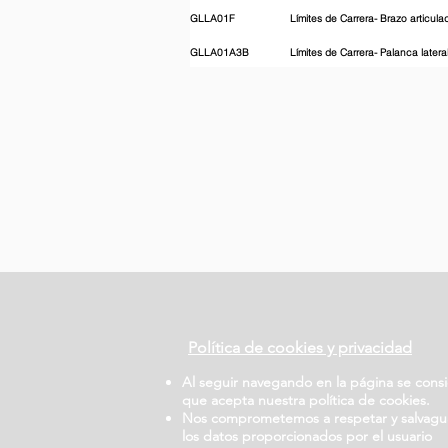
GLLA01F
Límites de Carrera- Brazo articul
GLLA01A3B
Límites de Carrera- Palanca latera
Política de cookies y privacidad
Al seguir navegando en la página se cons
que acepta nuestra política de cookies.
Nos comprometemos a respetar y salvagu
los datos proporcionados por el usuario