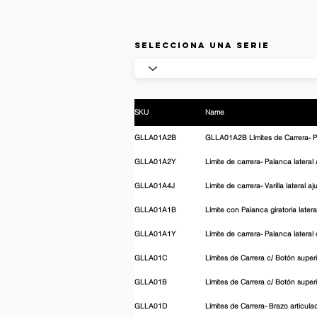
Selecciona una Serie
SKU
Name
GLLA01A2B
GLLA01A2B Límites de Carrera- Pa
GLLA01A2Y
Limite de carrera- Palanca latera
GLLA01A4J
Limite de carrera- Varilla lateral aj
GLLA01A1B
Límite con Palanca giratoria late
GLLA01A1Y
Límite de carrera- Palanca latera
GLLA01C
Límites de Carrera c/ Botón superi
GLLA01B
Límites de Carrera c/ Botón super
GLLA01D
Límites de Carrera- Brazo articul