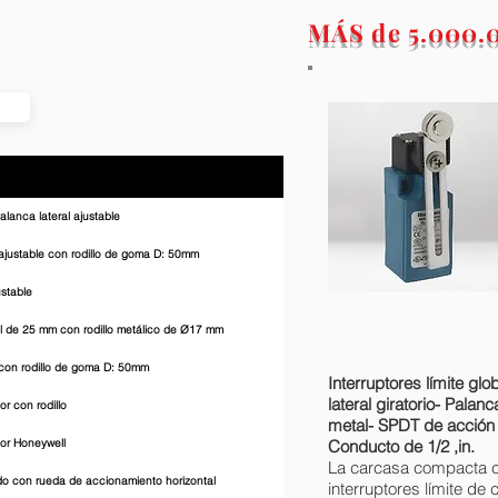
MÁS de 5.000
lanca lateral ajustable
l ajustable con rodillo de goma D: 50mm
ustable
ral de 25 mm con rodillo metálico de Ø17 mm
l con rodillo de goma D: 50mm
Interruptores límite g
lateral giratorio- Palan
or con rodillo
metal- SPDT de acción 
ior Honeywell
Conducto de 1/2 ,in.
La carcasa compacta c
ado con rueda de accionamiento horizontal
interruptores límite 