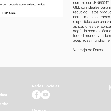
cumple con ,EN50047- d
ado con rueda de accionamiento vertical
GLL son ideales para m
reducido. Estos produc
l - L: 31-5 mm
normalmente cerrados d
disponibles con una va
aplicaciones de fabric
según la norma eléctri
todo el mundo y- adem
aceptadas mundialmen
Ver Hoja de Datos
Redes Sociales
idera
ardar
Dirección: