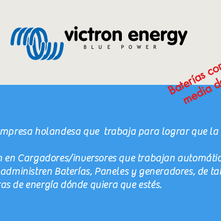
empresa holandesa que trabaja para lograr que la 
en en Cargadores/inversores que trabajan automát
administren Baterías, Paneles y generadores, de ta
s de energía dónde quiera que estés.