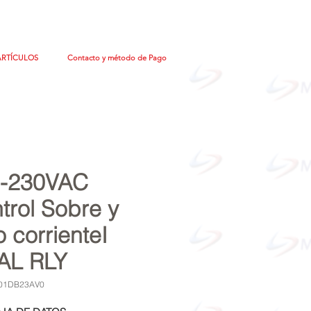
ARTÍCULOS
Contacto y método de Pago
5-230VAC
trol Sobre y
o corrienteI
AL RLY
C01DB23AV0