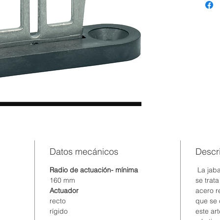
Datos mecánicos
Descr
Radio de actuación- mínima
La jabal
160 mm
se trat
Actuador
acero r
recto
que se 
rígido
este art