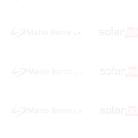
Política de cookies y privacidad
Al seguir navegando en la página se cons
que acepta nuestra política de cookies.
Nos comprometemos a respetar y salvagu
los datos proporcionados por el usuario
www.MarioBorre.com
/ Rosario / Copy