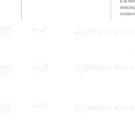
a la ti
descarg
ocasion
Redes Sociales
idera
ardar
Dirección:
San Martín 4076, 2000 Rosario
Teléfono:
341-8362791
right, 2023
E-Mail
info@marioborre.com.ar