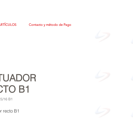
ARTÍCULOS
Contacto y método de Pago
TUADOR
CTO B1
15/16 B1
r recto B1