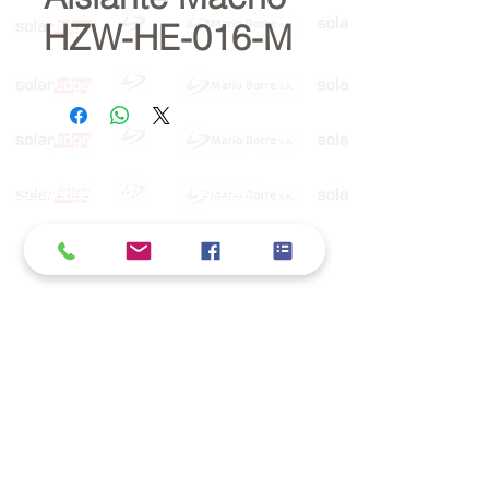
HZW-HE-016-M
Política de cookies y privacidad
Al seguir navegando en la página se considera
que acepta nuestra política de cookies.
Nos comprometemos a respetar y salvaguardar
los datos proporcionados por el usuario
MARIO BORRÉ S.A.
Redes Sociales
Dirección:
San Martín 4076, 2000 Rosario
Teléfono:
341-8362791
E-Mail
info@marioborre.com.ar