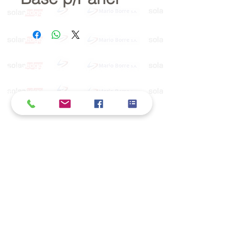
Política de cookies y privacidad
Al seguir navegando en la página se considera
que acepta nuestra política de cookies.
Nos comprometemos a respetar y salvaguardar
los datos proporcionados por el usuario
MARIO BORRÉ S.A.
Redes Sociales
Dirección:
San Martín 4076, 2000 Rosario
Teléfono:
341-8362791
E-Mail
info@marioborre.com.ar
www.MarioBorre.com
/ Rosario / Copyright,