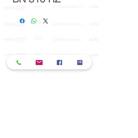
Política de cookies y privacidad
Al seguir navegando en la página se considera
que acepta nuestra política de cookies.
Nos comprometemos a respetar y salvaguardar
los datos proporcionados por el usuario
MARIO BORRÉ S.A.
Redes Sociales
Dirección:
San Martín 4076, 2000 Rosario
Teléfono:
341-8362791
E-Mail
info@marioborre.com.ar
www.MarioBorre.com
/ Rosario / Copyright,