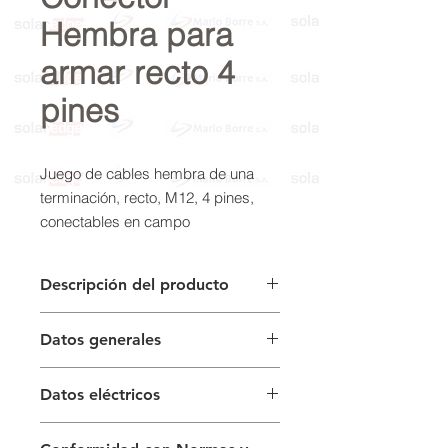
Hembra para
armar recto 4
pines
Juego de cables hembra de una
terminación, recto, M12, 4 pines,
conectables en campo
Conexión de borne roscado
Bloqueo metálico
Descripción del producto
Juego de cables hembra de una
Datos generales
terminación, recto, M12, 4 pines,
conectables en campo
Nº de polos
4
Datos eléctricos
Conexión 1
Conector
Tensión de
máx. 250 V