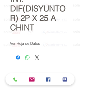
DIF(DISYUNTO
R) 2P X 25 A
CHINT
Ver Hoja de Datos
Política de cookies y privacidad
Al seguir navegando en la página se considera
que acepta nuestra política de cookies.
Nos comprometemos a respetar y salvaguardar
los datos proporcionados por el usuario
MARIO BORRÉ S.A.
Redes Sociales