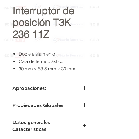
Interruptor de
posición T3K
236 11Z
Doble aislamiento
Caja de termoplástico
30 mm x 58-5 mm x 30 mm
1 entrada de cable M 20 x 1.5
Amplia gama de actuadores
Aprobaciones:
alternativos
Buena resistencia al aceite y
Certificados
Propiedades Globales
gasolinas
cCSAus
CCC
Dimensiones de fijación según
Descripción del producto
EAC
EN 50047
Datos generales -
T 236 Palanca acodada 3K
Cabezal con 4 posiciones
Características
Normas
posibles a 90º
IEC 60947-5-1