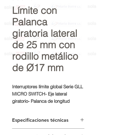
Límite con
Palanca
giratoria lateral
de 25 mm con
rodillo metálico
de Ø17 mm
Interruptores límite global Serie GLL
MICRO SWITCH- Eje lateral
giratorio- Palanca de longitud
ajustable con rodillo de metal- SPDT
de acción rápida y abertura
Especificaciones técnicas
directa ,1NC/1NO- Conducto de
1/2 ,in.
Disponibilidad
Global