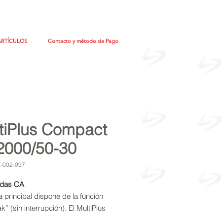
ARTÍCULOS
Contacto y método de Pago
tiPlus Compact
2000/50-30
4-002-097
idas CA
a principal dispone de la función
k” (sin interrupción). El MultiPlus
ga del suministro a las cargas