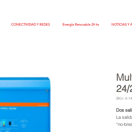
CONECTIVIDAD Y REDES
Energía Renovable 24 hs
NOTICIAS Y 
Mul
24/
SKU: X-1
Dos sal
La salid
“no-brea
se encar