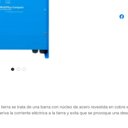
conecta
desconex
Esto oc
20 mili
demás e
funciona
salida s
entradas
CA. A e
aparato
batería
ejemplo
modelos
3kVA o 
a tierra se trata de una barra con núcleo de acero revestida en cobre e
Potencia
 deriva la corriente eléctrica a la tierra y evita que se provoque una 
funciona
pueden 