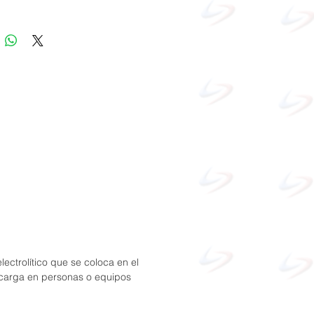
das en caso de apagón o de
ión de la red eléctrica/generador.
urre tan rápidamente (menos de
segundos) que los ordenadores y
quipos electrónicos continúan
ndo sin interrupción. La segunda
ólo está activa cuando una de las
 del MultiPlus tiene alimentación
sta salida se pueden conectar
s que no deberían descargar la
, como un calentador de agua, por
 (segunda salida disponible en
 con una capacidad nominal de
más).
lectrolítico que se coloca en el
 prácticamente ilimitada gracias al
descarga en personas o equipos
miento en paralelo
Hasta 6 Multis
funcionar en paralelo para