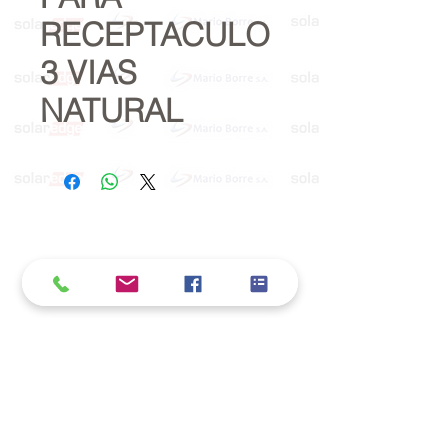
RECEPTACULO
3 VIAS
NATURAL
Política de cookies y privacidad
Al seguir navegando en la página se considera
que acepta nuestra política de cookies.
Nos comprometemos a respetar y salvaguardar
los datos proporcionados por el usuario
MARIO BORRÉ S.A.
Redes Sociales
Dirección:
San Martín 4076, 2000 Rosario