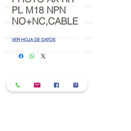
PL M18 NPN
NO+NC,CABLE
VER HOJA DE DATOS
Política de cookies y privacidad
Al seguir navegando en la página se considera
que acepta nuestra política de cookies.
Nos comprometemos a respetar y salvaguardar
los datos proporcionados por el usuario
MARIO BORRÉ S.A.
Redes Sociales
Dirección: