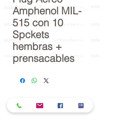
Amphenol MIL-
515 con 10
Spckets
hembras +
prensacables
Política de cookies y privacidad
Al seguir navegando en la página se considera
que acepta nuestra política de cookies.
Nos comprometemos a respetar y salvaguardar
los datos proporcionados por el usuario
MARIO BORRÉ S.A.