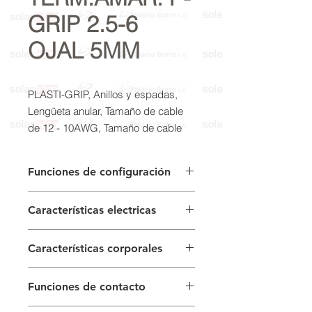
GRIP 2.5-6
OJAL 5MM
PLASTI-GRIP, Anillos y espadas,
Lengüeta anular, Tamaño de cable
de 12 - 10AWG, Tamaño de cable
de 2,62 - 6,64 mm², Tamaño de
cable de 5180 - 13100CMA, M5
Funciones de configuración
Características del tipo de producto
Número de agujeros:
1
Características electricas
Ángulo terminal:
Derecho
Tamaño del perno:
M5
Voltaje (Max) (V):
600
Tipo de barril:
Barril cerrado
Características corporales
Sellable:
No
Material de revestimiento:
Cobre,
Aislado :
si
Funciones de contacto
Estaño
Tipo de alambre / cable:
Alambre
Peso por pieza (g):
.395
regular