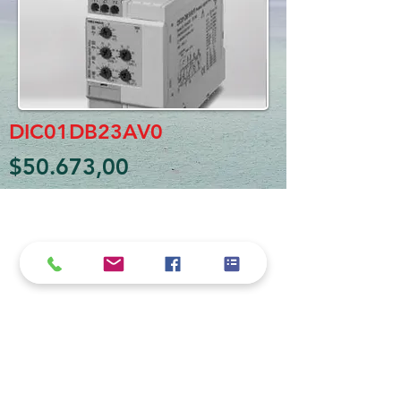
DIC01DB23AV0
$50.673,00
Política de cookies y privacidad
Al seguir navegando en la página se considera
que acepta nuestra política de cookies.
Nos comprometemos a respetar y salvaguardar
los datos proporcionados por el usuario
MARIO BORRÉ S.A.
Redes Sociales
Dirección: