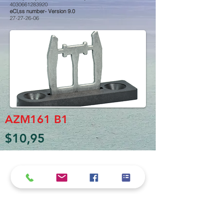
4030661283920
eCl,ss number- Version 9.0
27-27-26-06
AZM161 B1
$10,95
Política de cookies y privacidad
Al seguir navegando en la página se considera
que acepta nuestra política de cookies.
Nos comprometemos a respetar y salvaguardar
los datos proporcionados por el usuario