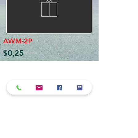
AWM-2P
$0,25
Política de cookies y privacidad
Al seguir navegando en la página se considera
que acepta nuestra política de cookies.
Nos comprometemos a respetar y salvaguardar
los datos proporcionados por el usuario
MARIO BORRÉ S.A.
Redes Sociales
Dirección:
San Martín 4076, 2000 Rosario