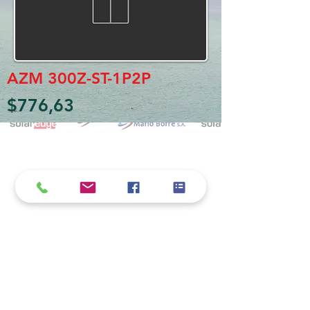
AZM 300Z-ST-1P2P
$776,63
Política de cookies y privacidad
Al seguir navegando en la página se considera
que acepta nuestra política de cookies.
Nos comprometemos a respetar y salvaguardar
los datos proporcionados por el usuario
MARIO BORRÉ S.A.
Redes Sociales
Dirección:
San Martín 4076, 2000 Rosario