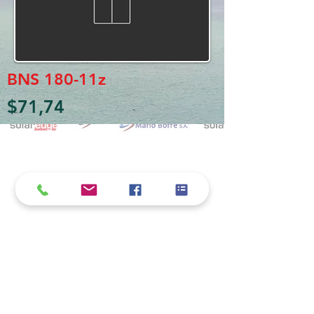
BNS 180-11z
$71,74
Política de cookies y privacidad
Al seguir navegando en la página se considera
que acepta nuestra política de cookies.
Nos comprometemos a respetar y salvaguardar
los datos proporcionados por el usuario
MARIO BORRÉ S.A.
Redes Sociales
Dirección:
San Martín 4076, 2000 Rosario