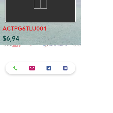
ACTPG6TLU001
$6,94
Política de cookies y privacidad
Al seguir navegando en la página se considera
que acepta nuestra política de cookies.
Nos comprometemos a respetar y salvaguardar
los datos proporcionados por el usuario
MARIO BORRÉ S.A.
Redes Sociales
Dirección:
San Martín 4076, 2000 Rosario