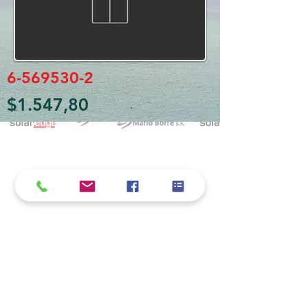
6-569530-2
$1.547,80
Política de cookies y privacidad
Al seguir navegando en la página se considera
que acepta nuestra política de cookies.
Nos comprometemos a respetar y salvaguardar
los datos proporcionados por el usuario
MARIO BORRÉ S.A.
Redes Sociales
Dirección:
San Martín 4076, 2000 Rosario