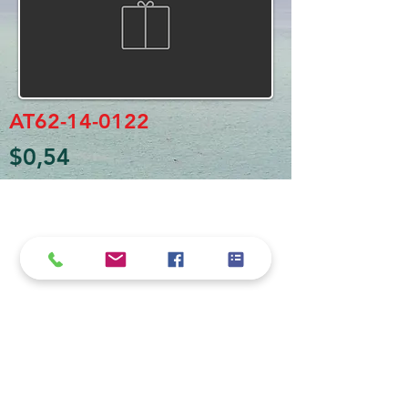
AT62-14-0122
$0,54
Política de cookies y privacidad
Al seguir navegando en la página se considera
que acepta nuestra política de cookies.
Nos comprometemos a respetar y salvaguardar
los datos proporcionados por el usuario
MARIO BORRÉ S.A.
Redes Sociales
Dirección:
San Martín 4076, 2000 Rosario