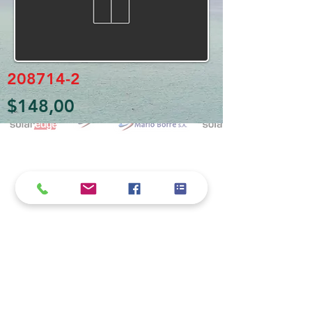
208714-2
$148,00
Política de cookies y privacidad
Al seguir navegando en la página se considera
que acepta nuestra política de cookies.
Nos comprometemos a respetar y salvaguardar
los datos proporcionados por el usuario
MARIO BORRÉ S.A.
Redes Sociales
Dirección:
San Martín 4076, 2000 Rosario