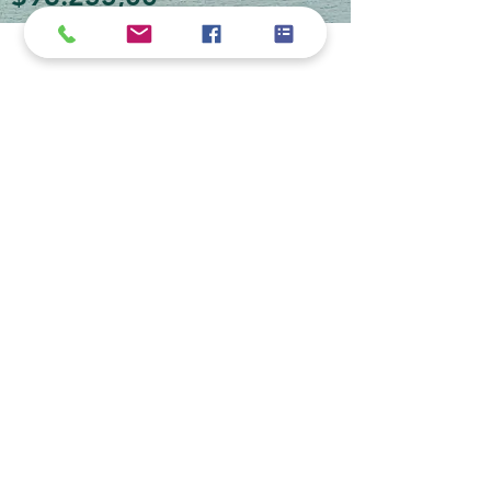
Política de cookies y privacidad
Al seguir navegando en la página se considera
que acepta nuestra política de cookies.
Nos comprometemos a respetar y salvaguardar
los datos proporcionados por el usuario
MARIO BORRÉ S.A.
Redes Sociales
Dirección:
San Martín 4076, 2000 Rosario
Teléfono:
341-8362791
E-Mail
info@marioborre.com.ar
www.MarioBorre.com
/ Rosario / Copyright,
2023
Realizado por producciones 117.