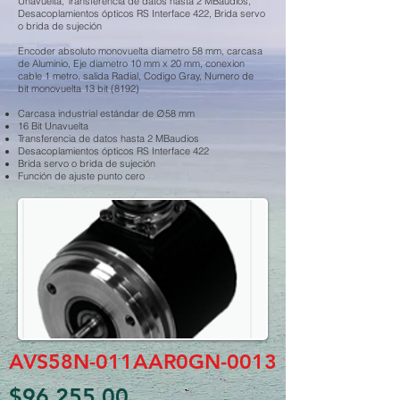
Unavuelta, Transferencia de datos hasta 2 MBaudios,
Desacoplamientos ópticos RS Interface 422, Brida servo
o brida de sujeción
Encoder absoluto monovuelta diametro 58 mm, carcasa
de Aluminio, Eje diametro 10 mm x 20 mm, conexion
cable 1 metro, salida Radial, Codigo Gray, Numero de
bit monovuelta 13 bit (8192)
Carcasa industrial estándar de ∅58 mm
16 Bit Unavuelta
Transferencia de datos hasta 2 MBaudios
Desacoplamientos ópticos RS Interface 422
Brida servo o brida de sujeción
Función de ajuste punto cero
AVS58N-011AAR0GN-0013
$96.255,00