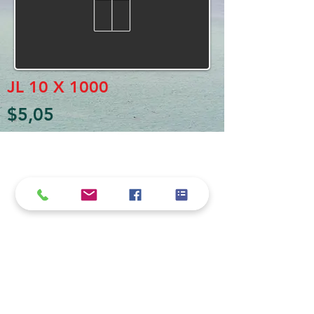
JL 10 X 1000
$5,05
Política de cookies y privacidad
Al seguir navegando en la página se considera
que acepta nuestra política de cookies.
Nos comprometemos a respetar y salvaguardar
los datos proporcionados por el usuario
MARIO BORRÉ S.A.
Redes Sociales
Dirección:
San Martín 4076, 2000 Rosario