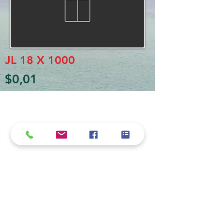
JL 18 X 1000
$0,01
Política de cookies y privacidad
Al seguir navegando en la página se considera
que acepta nuestra política de cookies.
Nos comprometemos a respetar y salvaguardar
los datos proporcionados por el usuario
MARIO BORRÉ S.A.
Redes Sociales
Dirección:
San Martín 4076, 2000 Rosario