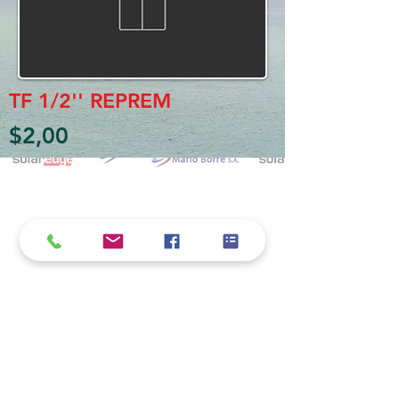
TF 1/2'' REPREM
$2,00
Política de cookies y privacidad
Al seguir navegando en la página se considera
que acepta nuestra política de cookies.
Nos comprometemos a respetar y salvaguardar
los datos proporcionados por el usuario
MARIO BORRÉ S.A.
Redes Sociales
Dirección:
San Martín 4076, 2000 Rosario