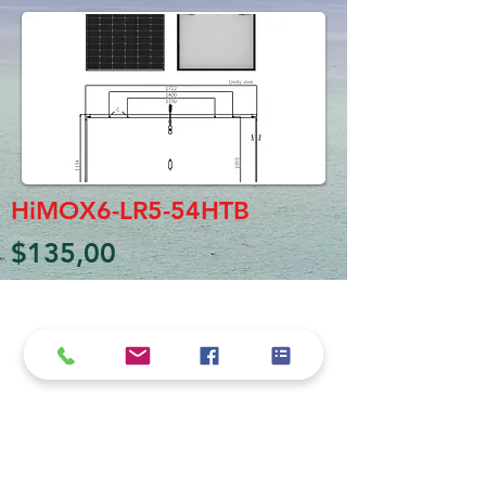
HiMOX6-LR5-54HTB
$135,00
Política de cookies y privacidad
Al seguir navegando en la página se considera
que acepta nuestra política de cookies.
Nos comprometemos a respetar y salvaguardar
los datos proporcionados por el usuario
MARIO BORRÉ S.A.