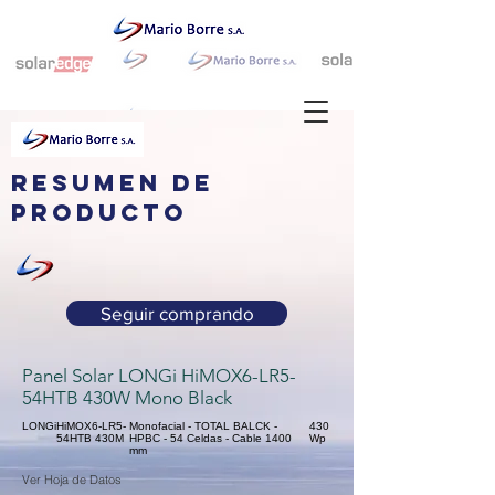
resumen de
producto
Seguir comprando
Panel Solar LONGi HiMOX6-LR5-
54HTB 430W Mono Black
LONGi
HiMOX6-LR5-
Monofacial - TOTAL BALCK -
430
54HTB 430M
HPBC - 54 Celdas - Cable 1400
Wp
mm
Ver Hoja de Datos