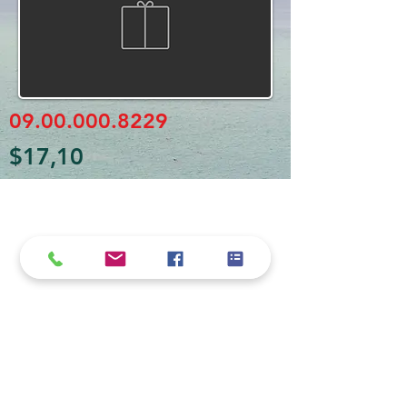
09.00.000.8229
$17,10
Política de cookies y privacidad
Al seguir navegando en la página se considera
que acepta nuestra política de cookies.
Nos comprometemos a respetar y salvaguardar
los datos proporcionados por el usuario
MARIO BORRÉ S.A.
Redes Sociales
Dirección:
San Martín 4076, 2000 Rosario