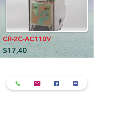
CR-2C-AC110V
$17,40
Política de cookies y privacidad
Al seguir navegando en la página se considera
que acepta nuestra política de cookies.
Nos comprometemos a respetar y salvaguardar
los datos proporcionados por el usuario
MARIO BORRÉ S.A.
Redes Sociales
Dirección:
San Martín 4076, 2000 Rosario