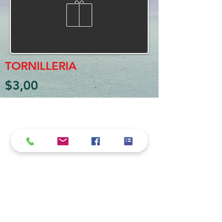
TORNILLERIA
$3,00
Política de cookies y privacidad
Al seguir navegando en la página se considera
que acepta nuestra política de cookies.
Nos comprometemos a respetar y salvaguardar
los datos proporcionados por el usuario
MARIO BORRÉ S.A.
Redes Sociales
Dirección:
San Martín 4076, 2000 Rosario